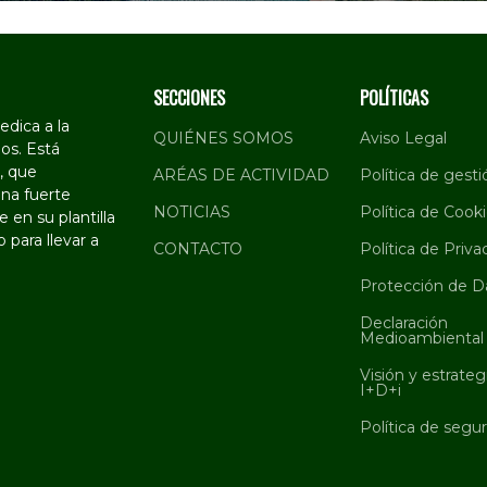
SECCIONES
POLÍTICAS
dica a la
QUIÉNES SOMOS
Aviso Legal
os. Está
, que
ARÉAS DE ACTIVIDAD
Política de gesti
na fuerte
NOTICIAS
Política de Cook
 en su plantilla
 para llevar a
CONTACTO
Política de Priva
Protección de D
Declaración
Medioambiental
Visión y estrateg
I+D+i
Política de segu