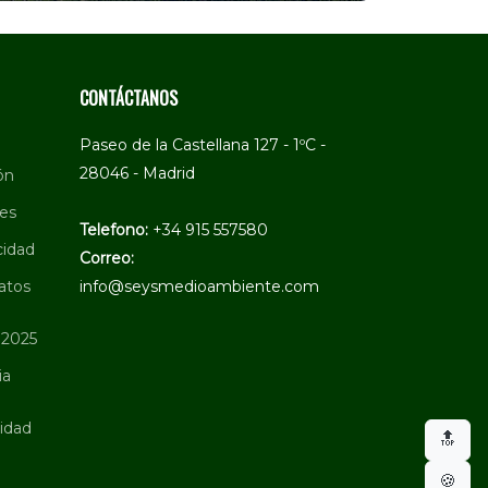
CONTÁCTANOS
Paseo de la Castellana 127 - 1ºC -
28046 - Madrid
ón
ies
Telefono:
+34 915 557580
cidad
Correo:
atos
info@seysmedioambiente.com
 2025
ia
ridad
🔝
🍪