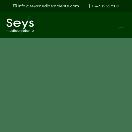
info@seysmedioambiente.com
+34 915 557580