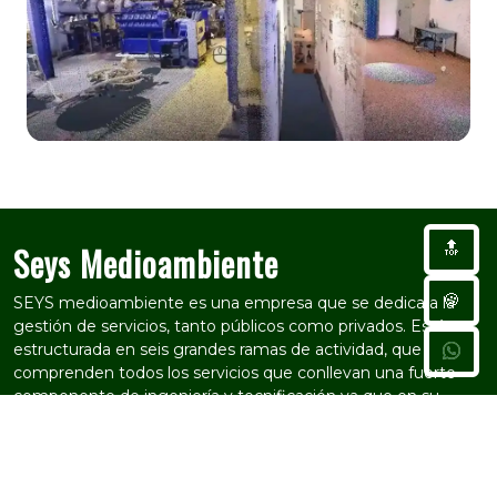
Seys Medioambiente
🔝
🍪
SEYS medioambiente es una empresa que se dedica a la
gestión de servicios, tanto públicos como privados. Está
estructurada en seis grandes ramas de actividad, que
comprenden todos los servicios que conllevan una fuerte
componente de ingeniería y tecnificación ya que en su
plantilla cuenta con un equipo multidisciplinar capacitado
para llevar a cabo estos trabajos.