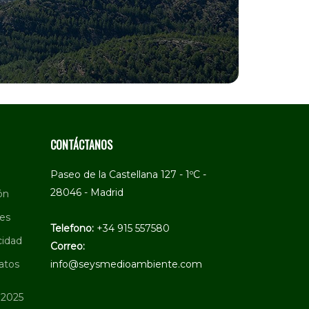
CONTÁCTANOS
Paseo de la Castellana 127 - 1ºC -
28046 - Madrid
ón
ies
Telefono:
+34 915 557580
cidad
Correo:
atos
info@seysmedioambiente.com
 2025