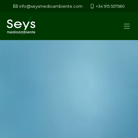
info@seysmedioambiente.com
+34 915 557580